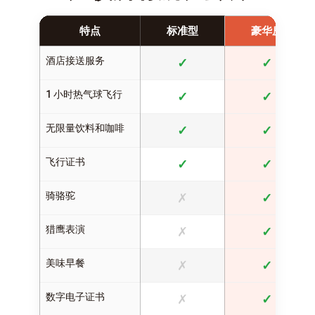
特点
标准型
豪华房
酒店接送服务
✓
✓
1 小时热气球飞行
✓
✓
无限量饮料和咖啡
✓
✓
飞行证书
✓
✓
骑骆驼
✗
✓
猎鹰表演
✗
✓
美味早餐
✗
✓
数字电子证书
✗
✓