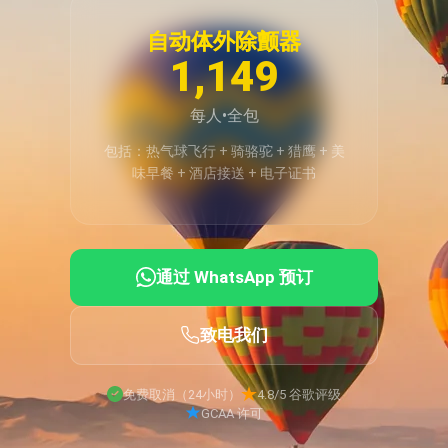
自动体外除颤器
1,149
每人•全包
包括：热气球飞行 + 骑骆驼 + 猎鹰 + 美
味早餐 + 酒店接送 + 电子证书
通过 WhatsApp 预订
致电我们
免费取消（24小时）
4.8/5 谷歌评级
GCAA 许可