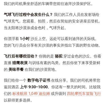
我们的司机乘坐舒适的车辆带您前往迪拜沙漠保护区。
气球飞行过程中会发生什么？
我们的工作人员在发射场给
气球充气。您观看、拍照，然后在简短的安全讲座后登机。
当太阳将沙漠涂成金色时，气球升起。
你漂浮着
1小时
沙丘上空。远处可以看到迪拜的天际线。
您的飞行员会分享有关沙漠的事实并指出下面的野生动物。
飞行后有哪些活动？
你骑的是
骆驼
穿过金色的沙丘。你看
直播
猎鹰表演
与训练有素的鸟类。然后你坐下来享受新鲜
的
美味早餐
在我们的沙漠营地。
我们给你一个
数字电子证书
在线分享。我们的司机将带您
返回酒店
上午 9:30–10:00
。你还有一整天的时间。比较我
们的
标准航班 1,049 迪拉姆
或升级到
四轮摩托车冒险飞行
以获得更多选择。