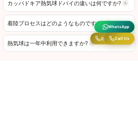
カッパドキア熱気球ドバイの違いは何ですか?
着陸プロセスはどのようなものですか?
ワッツアップ
WhatsApp
お電話ください
Call Us
熱気球は一年中利用できますか?