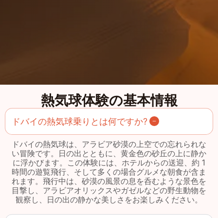
熱気球体験の基本情報
ドバイの熱気球乗りとは何ですか?
ドバイの熱気球は、アラビア砂漠の上空での忘れられな
い冒険です。日の出とともに、黄金色の砂丘の上に静か
に浮かびます。この体験には、ホテルからの送迎、約 1
時間の遊覧飛行、そして多くの場合グルメな朝食が含ま
れます。飛行中は、砂漠の風景の息を呑むような景色を
目撃し、アラビアオリックスやガゼルなどの野生動物を
観察し、日の出の静かな美しさをお楽しみください。