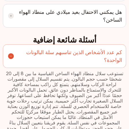
هل يمكنني الاحتفال بعيد ميلادي على منطاد الهواء
الساخن؟
أسئلة شائعة إضافية
كم عدد الأشخاص الذين تناسبهم سلة البالونات
الواحدة؟
تستوعب سلال منطاد الهواء الساخن القياسية ما بين 8 إلى 20
شخصًا حسب حجم البالون. يتم تقسيم السلال إلى مقصورات
لراحة الركاب وسلامتهم. يتمتع كل راكب بمساحة كافية
للتحرك والاستمتاع بالمناظر دون عائق. تحمل البالونات الأكبر
حجمًا عددًا أكبر من الضيوف ولكنها تحافظ على اتساعها. توفر
السلال الصغيرة تجارب أكثر حميمية. يمكن ترتيب رحلات جوية
خاصة للاستخدام الحصري للسلة. تتم إدارة توزيع الوزن بعناية
عبر جميع المقصورات. يحتل الطيار موقعًا مركزيًا للتحكم
الأمثل في المنطاد. غالبًا ما يمكن استيعاب حجوزات
المجموعات في نفس السلة. يقوم فريقنا بتعيين السلال بناءً
على حجم الحجز ومتطلبات الركاب للحصول على أفضل جودة