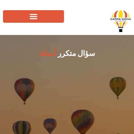
سؤال متكرر
أسئلة