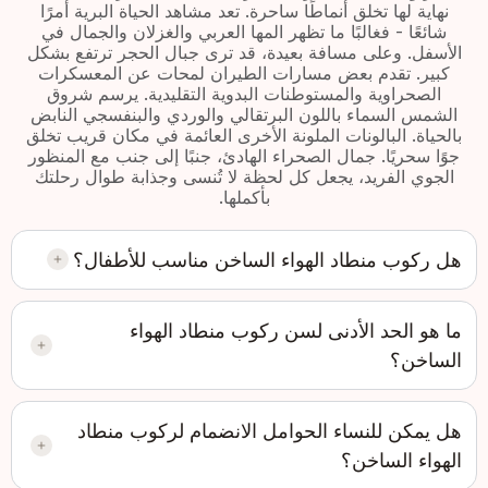
نهاية لها تخلق أنماطًا ساحرة. تعد مشاهد الحياة البرية أمرًا
شائعًا - فغالبًا ما تظهر المها العربي والغزلان والجمال في
الأسفل. وعلى مسافة بعيدة، قد ترى جبال الحجر ترتفع بشكل
كبير. تقدم بعض مسارات الطيران لمحات عن المعسكرات
الصحراوية والمستوطنات البدوية التقليدية. يرسم شروق
الشمس السماء باللون البرتقالي والوردي والبنفسجي النابض
بالحياة. البالونات الملونة الأخرى العائمة في مكان قريب تخلق
جوًا سحريًا. جمال الصحراء الهادئ، جنبًا إلى جنب مع المنظور
الجوي الفريد، يجعل كل لحظة لا تُنسى وجذابة طوال رحلتك
بأكملها.
هل ركوب منطاد الهواء الساخن مناسب للأطفال؟
ما هو الحد الأدنى لسن ركوب منطاد الهواء
الساخن؟
هل يمكن للنساء الحوامل الانضمام لركوب منطاد
الهواء الساخن؟