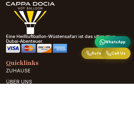
Eine Heißluftballon-Wüstensafari ist das ultimative
Dubai-Abenteuer.
WhatsApp
WhatsApp
Rufen Sie uns an
Call Us
Quicklinks
ZUHAUSE
ÜBER UNS
Häufig gestellte Fragen
KONTAKTIEREN SIE UNS
Unterstützung
Datenschutzrichtlinie